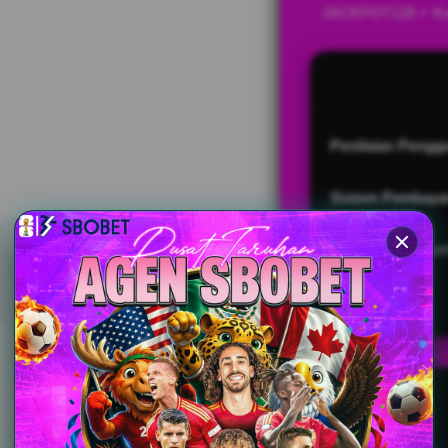
JACKPOT128 ⚡️ Ku
Penilaian Pengg
Sistem Pembaya
Layanan Suppor
+4 lebih
banyak
Platform