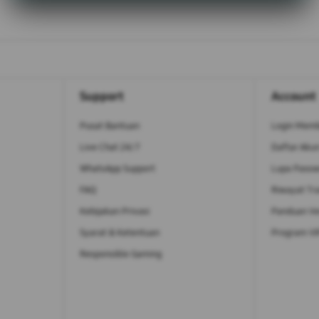
Support
Account
Pusat Bantuan
Login Mem
Live Chat 24/7
Daftar Aku
WhatsApp Support
Lupa Passw
FAQ
Riwayat Tr
Kebijakan Privasi
Panduan Ver
Syarat & Ketentuan
Program VI
Responsible Gaming