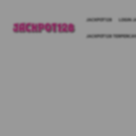
Skip
to
content
JACKPOT128
LOGIN 
JACKPOT128 TERPERCA