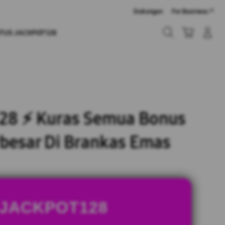
Dukungan
For Business
Cari
Troli
Login/Sign-Up
ITUS JACKPOT128
Cari
8 ⚡️ Kuras Semua Bonus
rbesar Di Brankas Emas
JACKPOT128