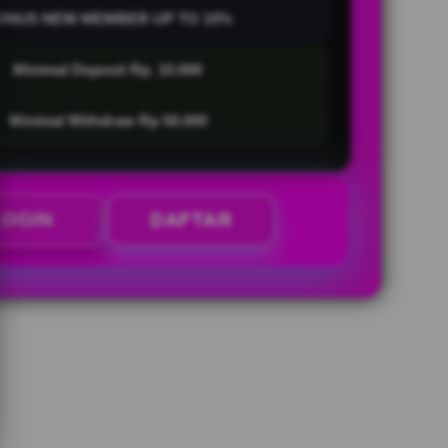
ONUS NEW MEMBER UP TO 10%
Minimal Deposit Rp. 10.000
Minimal Withdraw Rp 50.000
LOGIN
DAFTAR